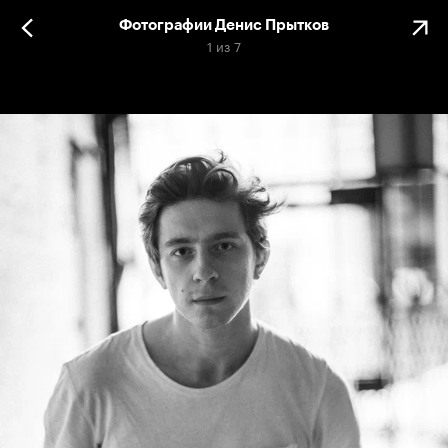
Фотографии Денис Прытков
1
из
7