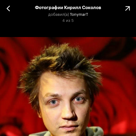
Фотографии Кирилл Соколов
добавил(а)
TonymarT
4
из
5