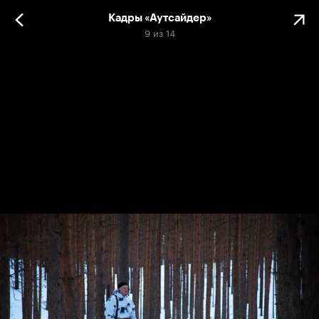
Кадры «Аутсайдер»
9
из
14