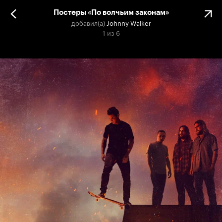
Постеры «По волчьим законам»
добавил(а)
Johnny Walker
1
из
6