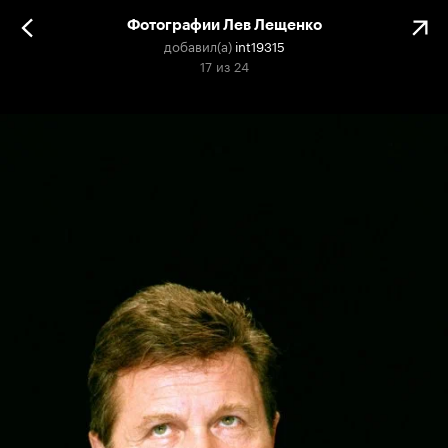
Фотографии Лев Лещенко
добавил(а)
int19315
17
из
24