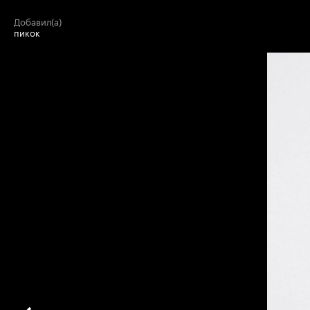
добавил(а)
пикок