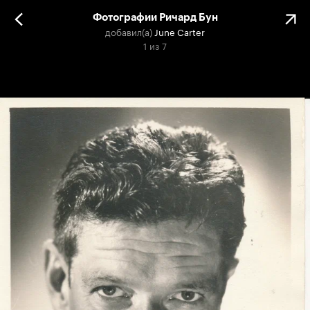
Фотографии Ричард Бун
добавил(а)
June Carter
1
из
7