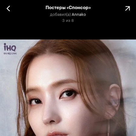
Постеры «Спонсор»
добавил(а)
Annako
3
из
8