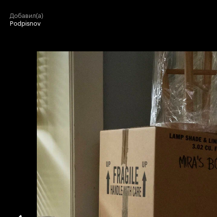
добавил(а)
Podpisnov