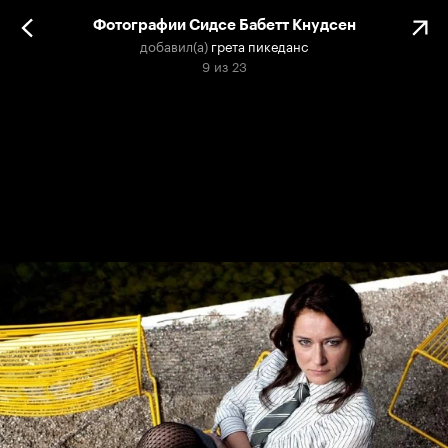
Фотографии Сидсе Бабетт Кнудсен
добавил(а)
грета пикеданс
9
из
23