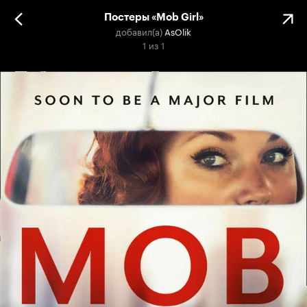
Постеры «Mob Girl»
добавил(а)
AsOlik
1
из
1