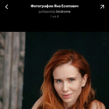
Фотографии Яна Есипович
добавил(а)
Sindrome
1
из
6