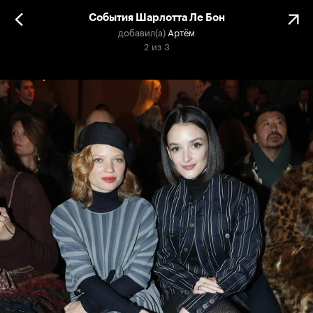
События Шарлотта Ле Бон
добавил(а)
Артём
2
из
3