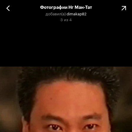
Фотографии Нг Ман-Тат
добавил(а)
dimakap82
3
из
4