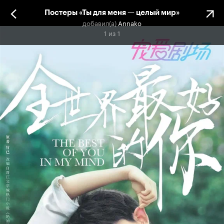
Постеры «Ты для меня — целый мир»
добавил(а)
Annako
1
из
1