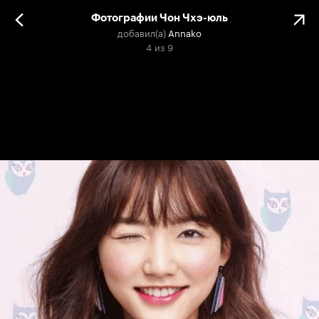
Фотографии Чон Чхэ-юль
добавил(а)
Annako
4
из
9