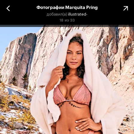
Фотографии Marquita Pring
добавил(а)
illustrated-
18
из
33