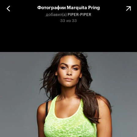
Фотографии Marquita Pring
добавил(а)
PIPER-PIPER
33
из
33