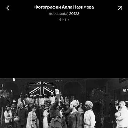
Фотографии Алла Назимова
добавил(а)
20123
4
из
7