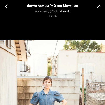
Фотографии Рэйчел Мэттьюз
добавил(а)
Make it work
4
из
5