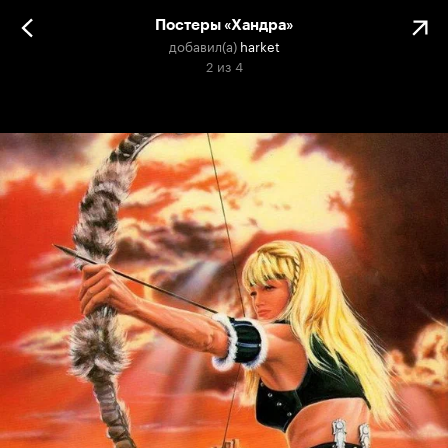
Постеры «Хандра»
добавил(а)
harket
2
из
4