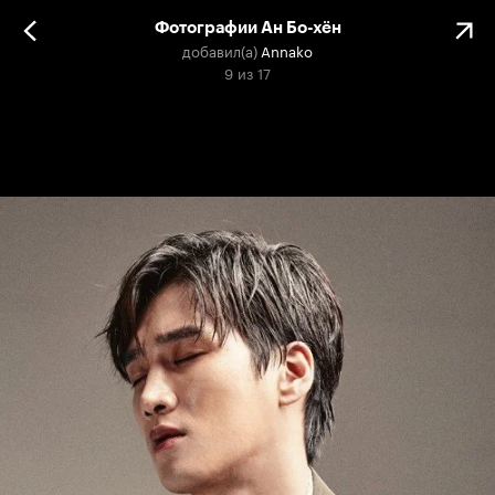
Фотографии Ан Бо-хён
добавил(а)
Annako
9
из
17