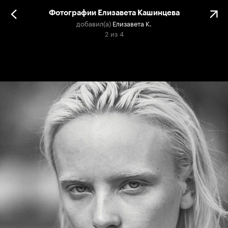
Фотографии Елизавета Кашинцева
добавил(а)
Елизавета К.
2
из
4