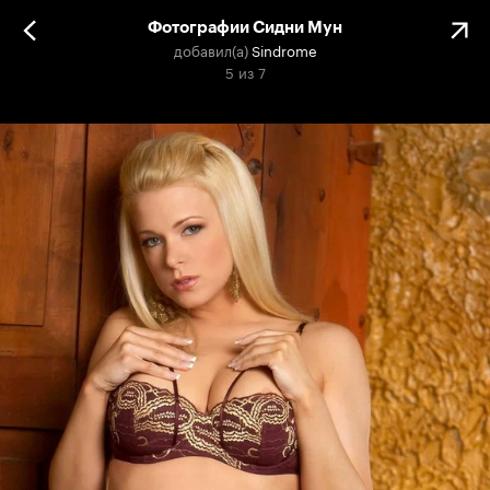
Фотографии Сидни Мун
добавил(а)
Sindrome
5
из
7