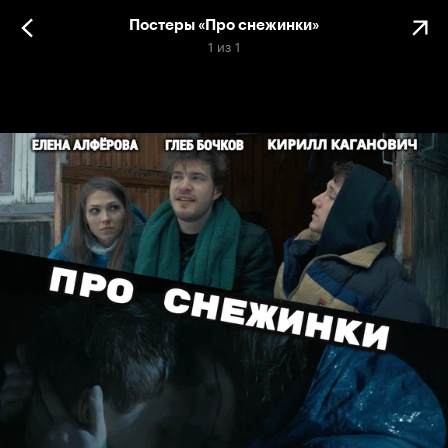
Постеры «Про снежинки»
1
из
1