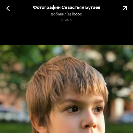
Фотографии Севастьян Бугаев
добавил(а)
iboog
5
из
6