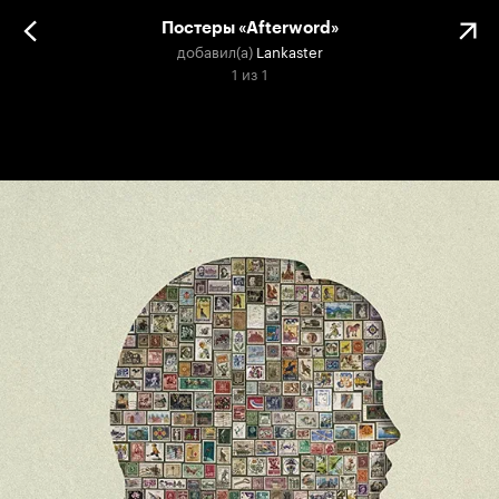
Постеры «Afterword»
добавил(а)
Lankaster
1
из
1