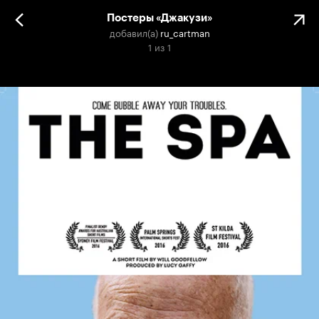
Постеры «Джакузи»
добавил(а)
ru_cartman
1
из
1