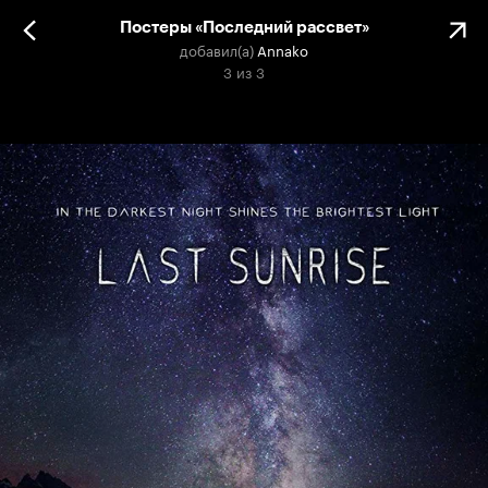
Постеры «Последний рассвет»
добавил(а)
Annako
3
из
3