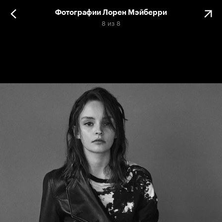
Фотографии Лорен Мэйберри
8
из
8