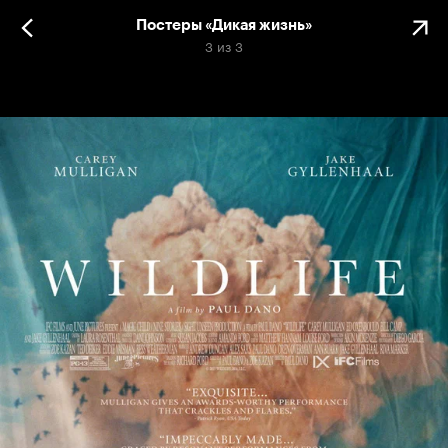
Постеры «Дикая жизнь»
3
из
3