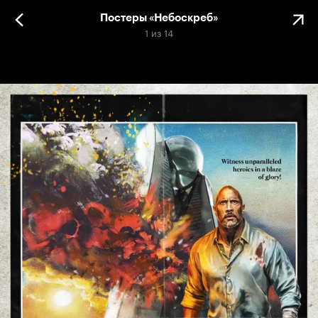
Постеры «Небоскреб»
1
из
14