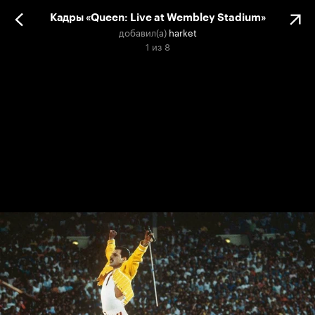
Кадры «Queen: Live at Wembley Stadium»
добавил(а)
harket
1
из
8