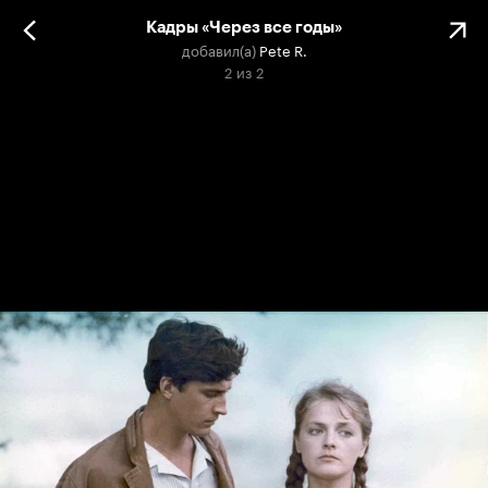
Кадры «Через все годы»
добавил(а)
Pete R.
2
из
2