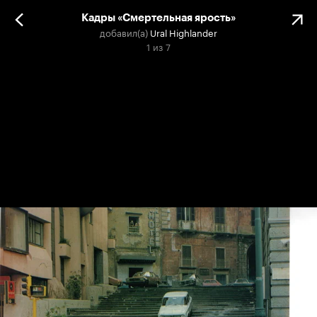
Кадры «Смертельная ярость»
добавил(а)
Ural Highlander
1
из
7