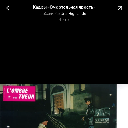
Кадры «Смертельная ярость»
добавил(а)
Ural Highlander
4
из
7