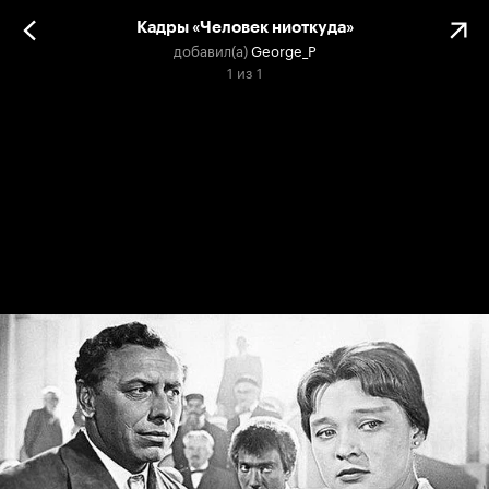
Кадры «Человек ниоткуда»
добавил(а)
George_P
1
из
1