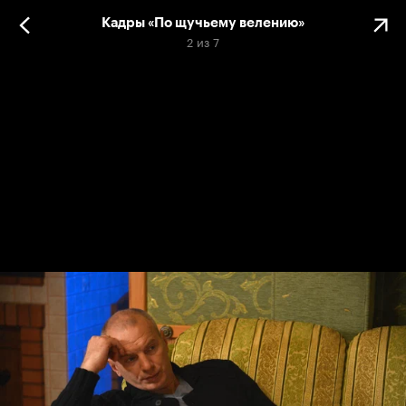
Кадры «По щучьему велению»
2
из
7