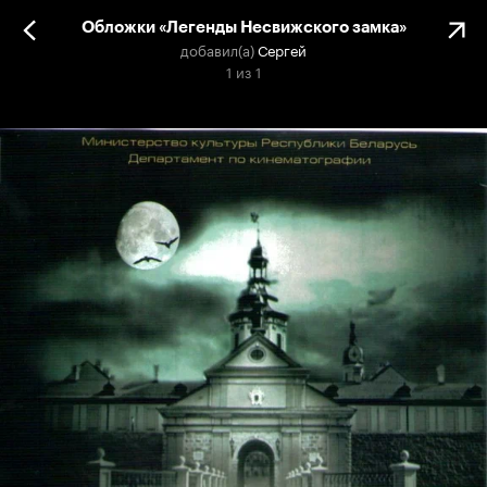
Обложки «Легенды Несвижского замка»
добавил(а)
Сергей
1
из
1