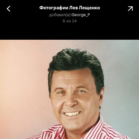
Фотографии Лев Лещенко
добавил(а)
George_P
6
из
24