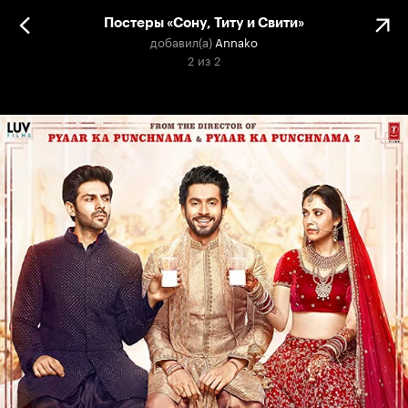
Постеры «Сону, Титу и Свити»
добавил(а)
Annako
2
из
2