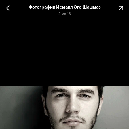
Фотографии Исмаил Эге Шашмаз
3
из
16