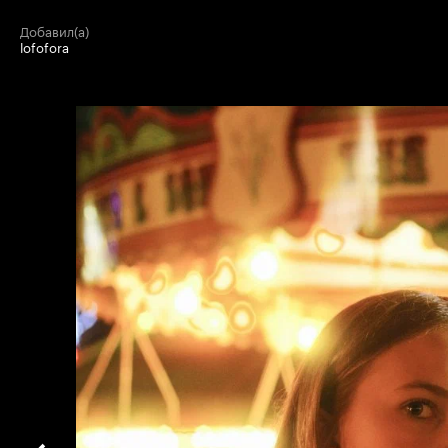
добавил(а)
lofofora