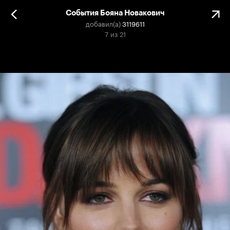
События Бояна Новакович
добавил(а)
3119611
7
из
21