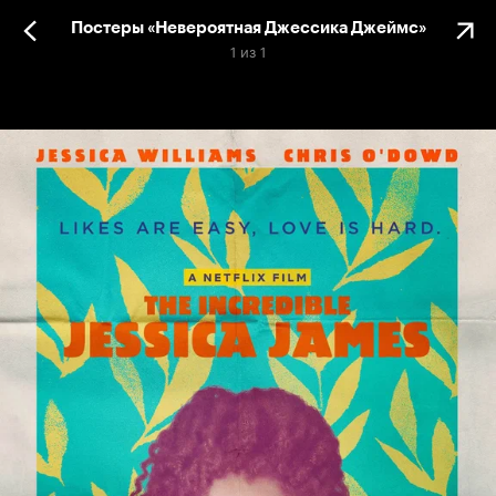
Постеры «Невероятная Джессика Джеймс»
1
из
1