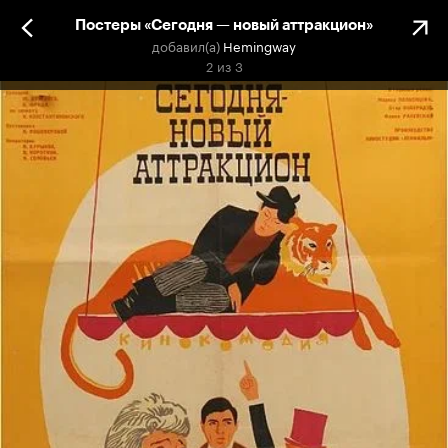
Постеры «Сегодня — новый аттракцион»
добавил(а)
Hemingway
2
из
3