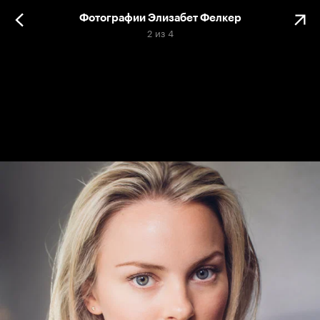
Фотографии Элизабет Фелкер
2
из
4