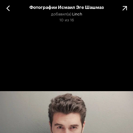
Фотографии Исмаил Эге Шашмаз
добавил(а)
Linch
10
из
16