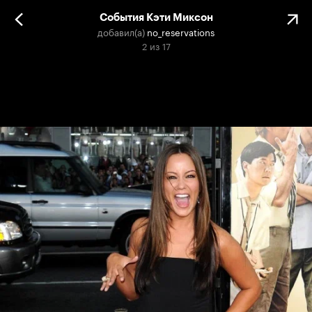
События Кэти Миксон
добавил(а)
no_reservations
2
из
17