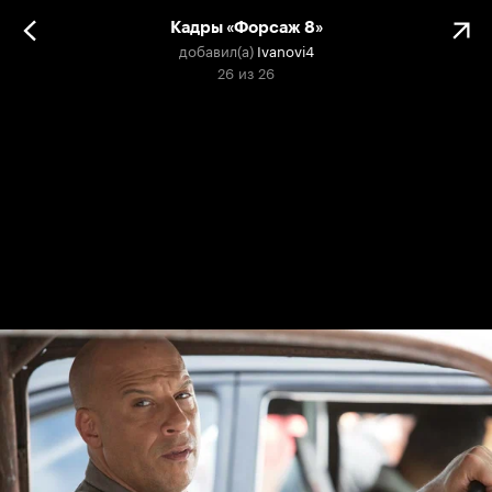
Кадры «Форсаж 8»
добавил(а)
Ivanovi4
26
из
26